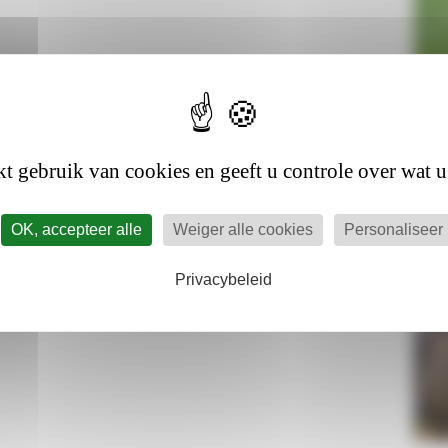
Oli
na
Du
t gebruik van cookies en geeft u controle over wat u
06-0
Jum
OK, accepteer alle
Weiger alle cookies
Personaliseer
Privacybeleid