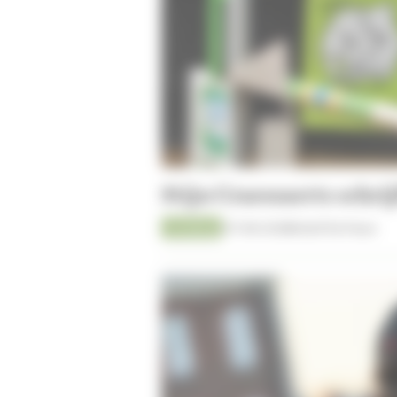
Stijn Craessaerts schr
Jumping
07-08-2026
Kristof De Pauw