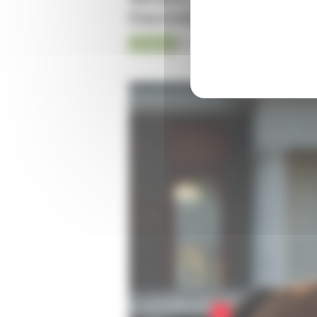
Guerreiro - Hank Conte
Jumping
07-08-2026
Kristof De Pauw