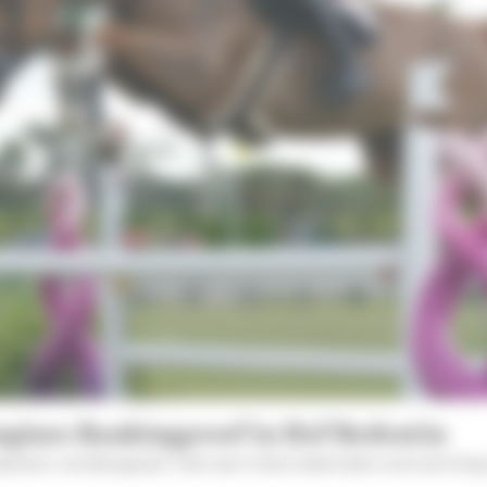
ongines Rankingproef in Hof Redentin
 seizoen verdergezet met een internationale overwinning i