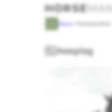
Cookies beheer paneel
Nieuws
Events
Auctions
Dressuur
Eventing
Jumping
Jumping
AACHEN 2026
Fokkerij
Overige sport
Promo
Reportage
Transfer