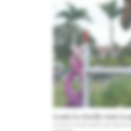
Varia
Auctions
Louis Le Grelle wint L
Louis Le Grelle heeft zijn sterke