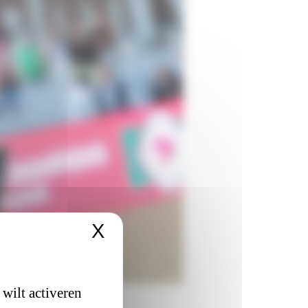
X
Cookiesbanner verber
 wilt activeren
j echtpaar Hank