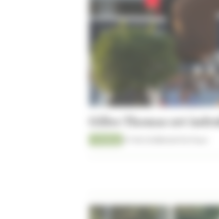
Gilles Thomas zet indr
Jumping
07-08-2026
Kristof De Pauw