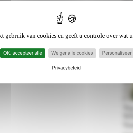
Ug
op
Da
07-0
t gebruik van cookies en geeft u controle over wat u
Jum
OK, accepteer alle
Weiger alle cookies
Personaliseer
Privacybeleid
Top
Wi
Va