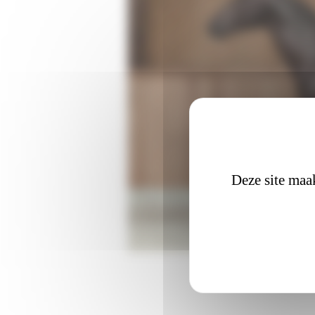
Deze site maak