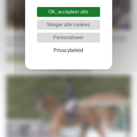
OK, accepteer alle
Weiger alle cookies
Comeback van Messi van ’t Ruytershof bezorgt
Personaliseer
Meyer-Zimmermann grote vreugde
Privacybeleid
06-08-2026
Jumping
Timothée Pequegnot