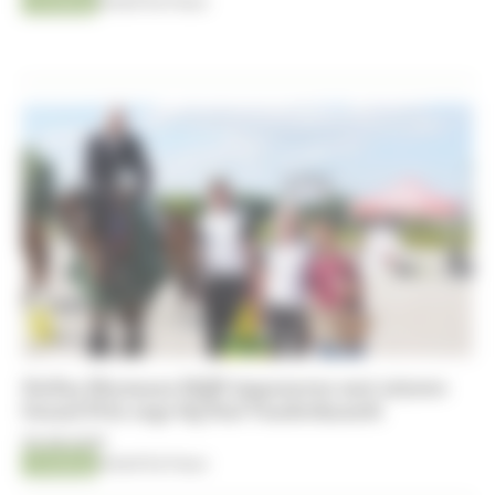
Jumping
Kristof De Pauw
Stefan Heymans blijft imponeren met nieuwe
Grand Prix-zege bij Stal Vanderhasselt
05-08-2026
Jumping
Kristof De Pauw