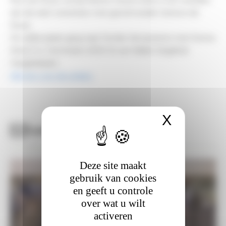
Nice de Muze, terwijl Marthe Desomviele in het verleden 
aan de start verscheen met grootmoeder Geneve de 
Muze.
De vijfde plaats ging naar Femke Vercauteren met Donna 
Serra Z (v. Dominator 2000 Z) van fokker Siegfried 
Haeghebaert.
Klik hier voor de uitslag.
X
Cookies
Laatste nieuws
Deze site maakt
gebruik van cookies
en geeft u controle
over wat u wilt
activeren