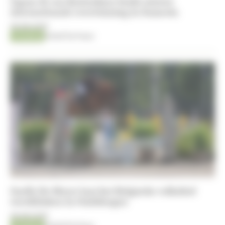
Ugano-K van Kattenheye boekt nieuwe
internationale overwinning in Samorin
06-08-2026
Jumping
Kristof De Pauw
Gaelle De Meyer laat het Belgische volkslied
weerklinken in Oudsbergen
06-08-2026