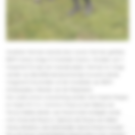
Jonathan Herman reed de door Lieven Herman gefokte 
BWP-merrie Unagi vh Overlede Goed (v. Amadeo van ’t 
Vossenhof Z) naar een tweede plaats. Herman en Unagi 
werden op datzelfde kampioenschap trouwens derde. 
Unagi komt bovendien uit de moederlijn van BWP-
Ambassadeur Wandor van de Mispelaere.
Een week na hun overwinning werden Ann-Sophie Noppe 
en Clyde DV Z (v. Comme il Faut) uit de fokkerij van 
Devos Stables derde. Lise Desomviele eindigde vierde 
met Umea de Muze (v. Qartoon de Muze) van fokker 
Danny Boelens. Lise reed eerder ook al Umea’s moeder 