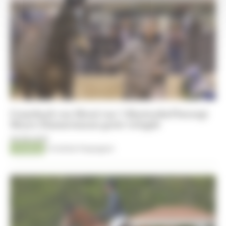
Comeback van Messi van ’t Ruytershof bezorgt
Meyer-Zimmermann grote vreugde
06-08-2026
Jumping
Timothée Pequegnot