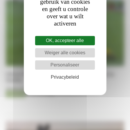
gebruik van cookies
en geeft u controle
over wat u wilt
activeren
OK, accepteer alle
Weiger alle cookies
Personaliseer
Olivier Philippaerts net naast het podium in
Privacybeleid
Dublin
06-08-2026
Jumping
Kristof De Pauw