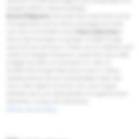
neerzette. Cyril Bouvard volgde op de tweede plaats met 
Gangster d’Eifel (v. Mylord Carthago).
Nicola Philippaerts
, die eerder deze week al één van de 
GP-kwalificaties wist te winnen, bevestigde zijn sterke 
vorm door met de BWP-merrie 
Moya vd Bisschop
 (v. 
Darco) naar het podium te springen. 
De BWP-hengst 
Qoup de Coeur de Muze (v. Mosito van het Hellehof) werd 
vierde met Megane Moissonier, terwijl Chloe Aston vijfde 
eindigde met Akito von Rocherath Z (v. Arko III).
De BWP Elite-hengst Obama de la Liniere (v. Marius 
Claudius) sprong naar een zevende plaats onder Joao 
Victor Castro Aguiar Gomes De Lima. 
Voor Gregory 
Wathelet was er een vijftiende plek met Argentina de la 
Marchette (v. Acajou de la Marchette).
Klik hier voor de uitslag.