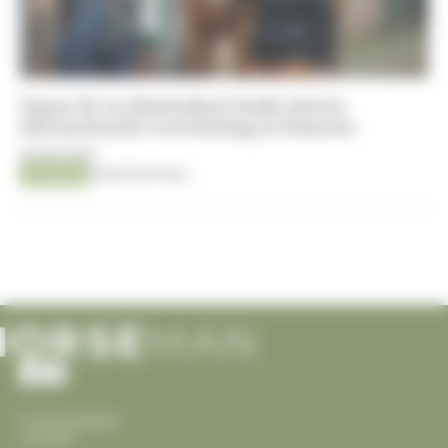
Ugano-K van Kattenheye boekt nieuwe
internationale overwinning in Samorin
06-08-2026
Jumping
Kristof De Pauw
Cookiesbeleid
Contact