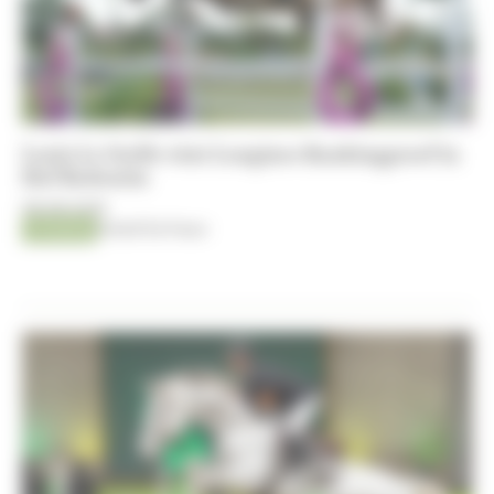
Louis Le Grelle wint Longines Rankingproef in
Hof Redentin
08-08-2026
Jumping
Kristof De Pauw