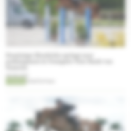
Dominique Hendrickx springt naar
podiumplaats in Youngster Tour-finale van
Samorin
08-08-2026
Jumping
Kristof De Pauw