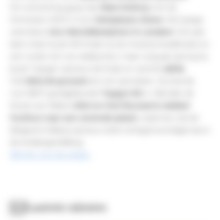
De overwinning ging naar 
Niam McEvoy
 met de 
Dominator 2000 Z-zoon 
Boleybawn Alvaro
. Als 5-jarige 
werd deze 
vice-Wereldkampioen in Lanaken
. Een jaar 
later miste hij de WK-finale na een foutloze kwalificatie en 
een ronde met vier strafpunten, maar vorig jaar sprong hij 
bij de 7-jarigen opnieuw de finale en werd hij 
vijfde
.
Ook 
Niels Bruynseels
 liet zich opmerken. Hij reed de 
voor BWP goedgekeurde 
Topgun NS
 (v. Bamako de 
Muze) van fokkers 
Nick en Stef Bossaerts
dubbel 
foutloos naar een zevende plaats
, waarmee ook de 
Belgische fokkerij opnieuw sterk vertegenwoordigd was in 
de eindrangschikking.
Klik hier voor de uitslag.
Laatste nieuws