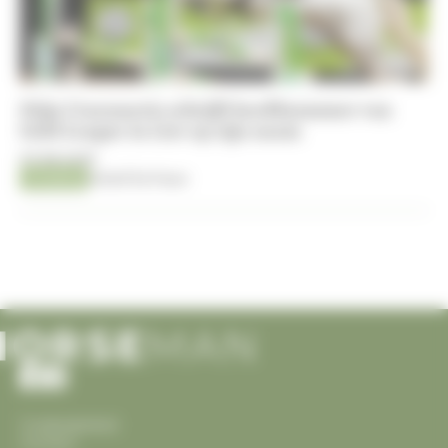
Stijn Craessaerts schrijft hoofdnummer van
Gold League in Lier op zijn naam
07-08-2026
Jumping
Kristof De Pauw
Cookiesbeleid
Contact