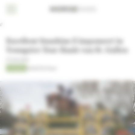
Cookies beheer paneel
Home
//
Nieuws
Excellent Sunshine Z imponeert in
Dressuur
Youngster Tour-finale van St. Gallen
Eventing
07-06-2026
Jumping
Kristof De Pauw
Jumping
AACHEN
2026
Fokkerij
Overige
sport