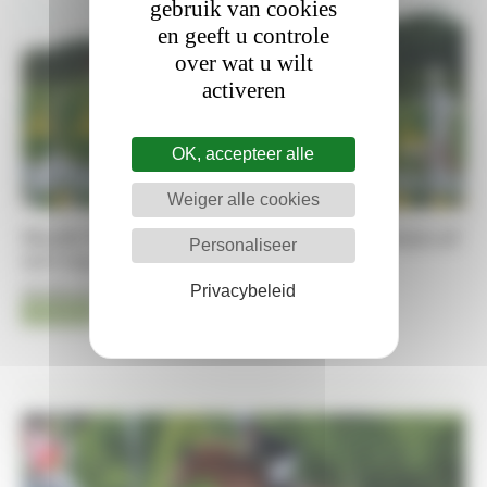
gebruik van cookies
en geeft u controle
over wat u wilt
activeren
OK, accepteer alle
Weiger alle cookies
Marth Vanrusselt rondt succesvolle concours af
Personaliseer
met zege in de YH-finale
Privacybeleid
08-08-2026
Jumping
Kristof De Pauw