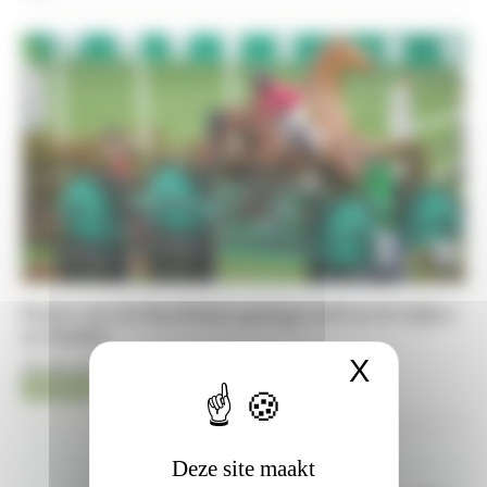
Pedro van de Barlebuis springt zich in de kijker
in Dublin
X
Cookies
08-08-2026
Jumping
Kristof De Pauw
Deze site maakt