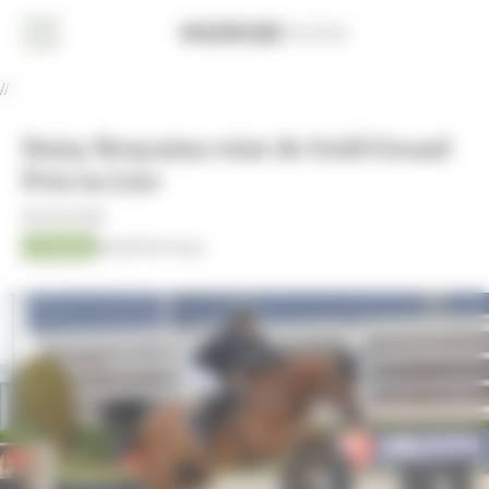
Cookies beheer paneel
Home
//
Nieuws
Daisy Bruyninx wint de Gold Grand
Dressuur
Prix in Lier
Eventing
08-06-2026
Jumping
Kristof De Pauw
Jumping
AACHEN
2026
Fokkerij
Overige
sport