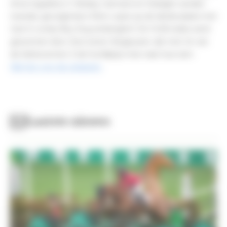
Anna Gigullerie Z. Wesley Carmans en Starlight werden 
tweede, gevolgd door Eline Lopes op de derde plaats met 
Just A Lonely Boy Stuyvenberghof. 
De 1m25-reeks werd 
gewonnen door Joris Junior Vergauwen, die met Uri van 
de Kattevennen Z de hoofdprijs mee naar huis nam.
Klik hier voor de uitslagen.
Laatste nieuws