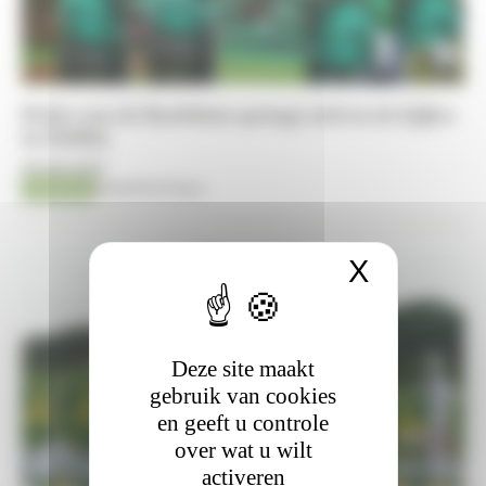
Pedro van de Barlebuis springt zich in de kijker
in Dublin
08-08-2026
Jumping
Kristof De Pauw
X
Cookies
Deze site maakt
gebruik van cookies
en geeft u controle
over wat u wilt
activeren