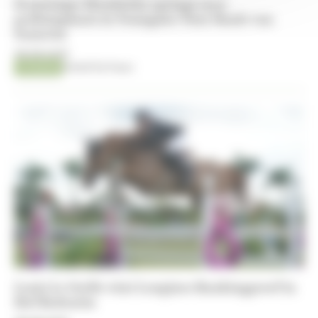
Dominique Hendrickx springt naar
podiumplaats in Youngster Tour-finale van
Samorin
08-08-2026
Jumping
Kristof De Pauw
Louis Le Grelle wint Longines Rankingproef in
Hof Redentin