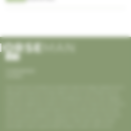
Cookiesbeleid
Contact
Voor Horseman is eerlijke journalistiek onder de collega websites enorm
belangrijk. Horseman verwijst telkens correct in zijn artikels naar de
juiste bron. Horseman verwacht hetzelfde dan ook van haar collega’s.
Indien een website een artikel of nieuws item van Horseman overneemt,
dan dient er een werkende hyperlink in vermeld te staan die verwijst
naar het oorspronkelijke en originele artikel op Horseman. Overname
van Horseman foto's is niet toegestaan. Indien deze regels worden
overtreden zullen er gerechtelijke stappen worden ondernomen.