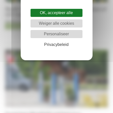
Marth Vanrusselt rondt succesvolle concours af
OK, accepteer alle
met zege in de YH-finale
08-08-2026
Weiger alle cookies
Jumping
Kristof De Pauw
Personaliseer
Privacybeleid