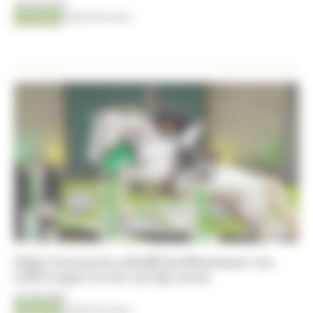
08-08-2026
Jumping
Kristof De Pauw
Stijn Craessaerts schrijft hoofdnummer van
Gold League in Lier op zijn naam
07-08-2026
Jumping
Kristof De Pauw