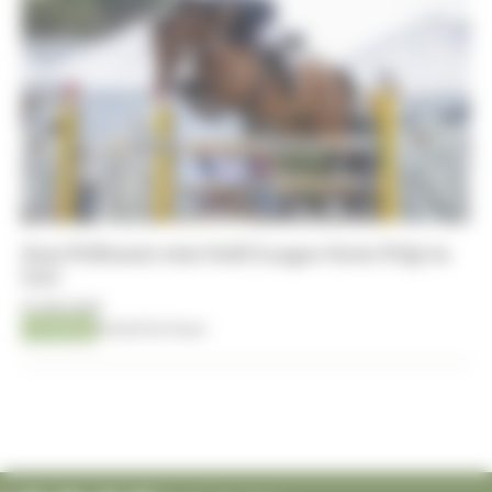
Sam Polleunis wint Gold League Grote Prijs in
Lier
10-08-2026
Jumping
Kristof De Pauw