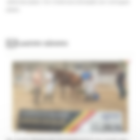
vijftiende plaats. Tom Stokmans behaalde een twintigste
plaats.
Laatste nieuws