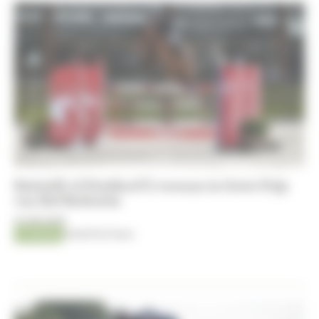
Balotelli vd Fruitkorf Z vooraan in Grote Prijs
van Hof Redentin
10-08-2026
Jumping
Kristof De Pauw