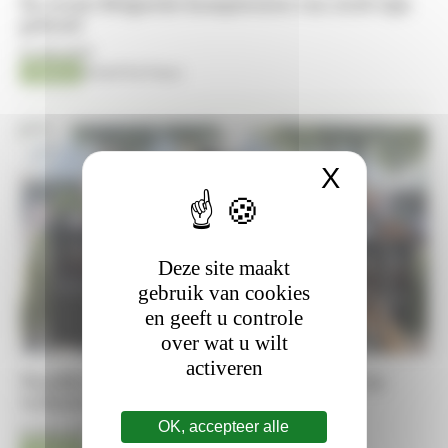
De eerste Belgische kampioenen van 2026 zijn
gekend
10-08-2026
Fokkerij
Kristof De Pauw
X
Cookies
Deze site maakt
gebruik van cookies
en geeft u controle
over wat u wilt
activeren
Trouble Balou FDV maakt indruk op BK en
verhuist naar Philippaerts
OK, accepteer alle
10-08-2026