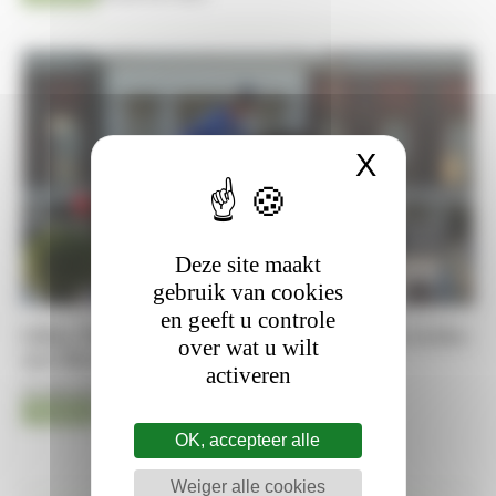
X
Cookies
Deze site maakt
gebruik van cookies
en geeft u controle
Gilles Thomas zet indrukwekkende vorm verder
over wat u wilt
met Riesling van 't Roosakker
activeren
07-08-2026
Jumping
Kristof De Pauw
OK, accepteer alle
Weiger alle cookies