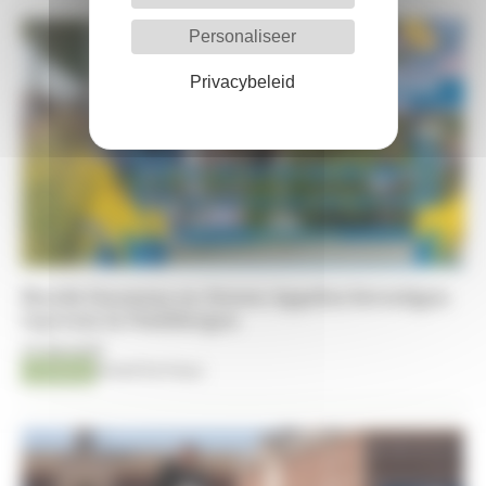
Personaliseer
Privacybeleid
Brecht Goossens en Jeroen Appelen bevestigen
topvorm in Oudsbergen
07-08-2026
Jumping
Kristof De Pauw