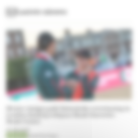
Laatste nieuws
Mexico Amigos pakt historische overwinning in
Londen dankzij echtpaar Hank Guerreiro -
Hank Conter
07-08-2026
Jumping
Kristof De Pauw