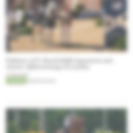
Pallieter vd N. Ranch blijft imponeren met
nieuwe vijfsterrenzege in Londen
07-08-2026
Jumping
Kristof De Pauw