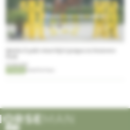
Quirin Z pakt winst bij 6-jarigen in Sentower
Park
07-08-2026
Jumping
Kristof De Pauw