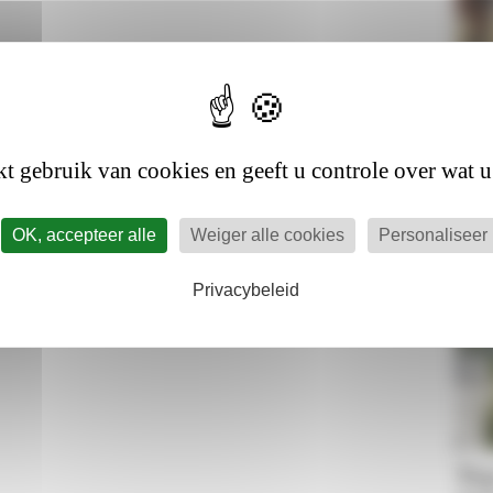
Ug
op
Da
t gebruik van cookies en geeft u controle over wat u
07-0
Jum
OK, accepteer alle
Weiger alle cookies
Personaliseer
Privacybeleid
Top