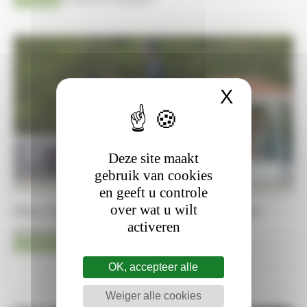
X
Cookies
Deze site maakt
gebruik van cookies
en geeft u controle
over wat u wilt
Pilar Cordón mist WK in Aken na blessure
activeren
06-08-2026
AACHEN 2026
Matthieu Lenoir
OK, accepteer alle
Weiger alle cookies