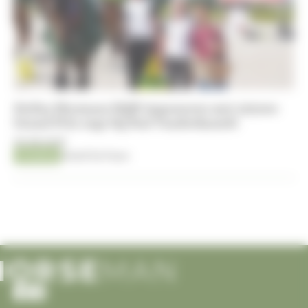
Stefan Heymans blijft imponeren met nieuwe
Grand Prix-zege bij Stal Vanderhasselt
05-08-2026
Jumping
Kristof De Pauw