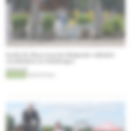
Gaelle De Meyer laat het Belgische volkslied
weerklinken in Oudsbergen
06-08-2026
Jumping
Kristof De Pauw