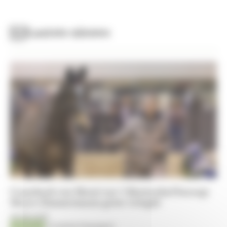
Laatste nieuws
Comeback van Messi van ’t Ruytershof bezorgt
Meyer-Zimmermann grote vreugde
06-08-2026
Jumping
Timothée Pequegnot