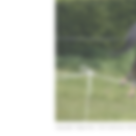
Varia
Auctions
Copyright: Hippo Foto - Dirk Caremans
- Raf 