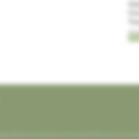
im
Gra
Va
05-0
Jum
ollega websites enorm belangrijk. Horseman verwijst telkens correct in zijn art