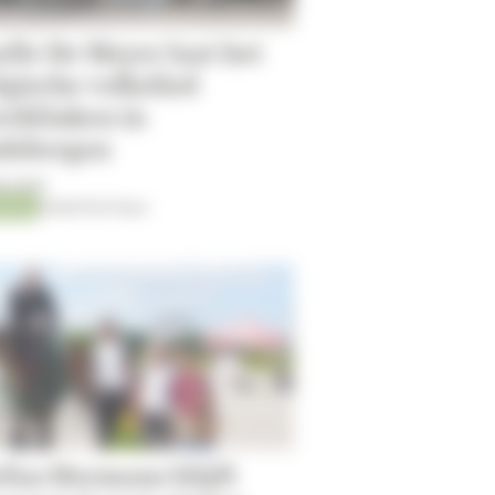
lle De Meyer laat het
gische volkslied
erklinken in
dsbergen
8-2026
ping
Kristof De Pauw
efan Heymans blijft