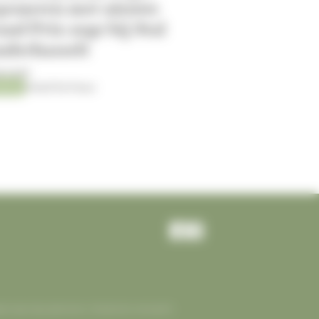
poneren met nieuwe
nd Prix-zege bij Stal
nderhasselt
8-2026
ping
Kristof De Pauw
ikels naar de juiste bron. Horseman verwacht