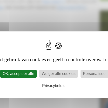
ur Sterckx (LRV Lille) met
Rosy Silver H
, Britney Goris (LRV
te
, Jelle Kumps (LRV Assent) met
Sure Gold VHP Z
.
Pi
t gebruik van cookies en geeft u controle over wat u
Ak
06-0
OK, accepteer alle
Weiger alle cookies
Personaliseer
AAC
Privacybeleid