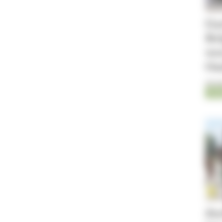
Gae
Bel
we
Ou
06-0
Jum
St