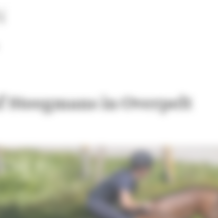
f Steegmans in Overpelt