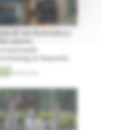
ano-K van Kattenheye
ekt nieuwe
ternationale
erwinning in Samorin
8-2026
ping
Kristof De Pauw