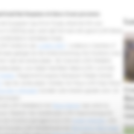
lt heeft Raf Steegmans de klasse Zwaar gewonnen.
La
r de European Cup (9 tot 13 juli), ofwel het EK voor
er in 2023 bij was, weet dat het toen één groot (LRV-)feest
combinaties in de klasse Zwaar …
(LRV Genk) en zijn
Lordine Vdf Z
Lordanos x Caretano Z.
 basis gelegd van de eindoverwinning. Een foutloze cross
 hem naar de eerste plaats. Bo Goeman (LRV Meldert)
ede plaats, voor lokale held Bram Brans (LRV Lommel)
Trepkes
. Regerend Europees Kampioen Robbe Verelst
m
naar de vierde plaats. Stefaan De Pauw (LRV Erpe Mere)
Co
us Van 't Wijwater
toonden ook meteen goede vorm. Ze
Ru
tse bossen.
Zi
hondt (LRV Kerksken) met
Boss Orange
naar winst na
cours. Maarten Van Asselberghs (LRV Assent) kreeg het
vr
en een foutloos springparcours met
Honki Tonki Boy
. Het
06-0
nni Huovani (LRV Minderhout) met
Bonmahon Blue Grass
.
Jum