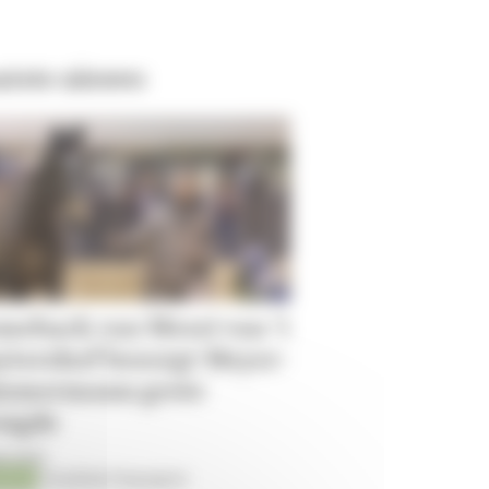
atste nieuws
meback van Messi van ’t
ytershof bezorgt Meyer-
mmermann grote
eugde
8-2026
ping
Timothée Pequegnot