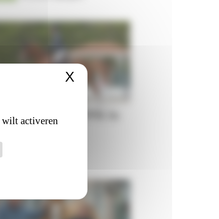
X
Cookiesbanner verber
lar Cordón mist WK in
 wilt activeren
en na blessure
8-2026
HEN 2026
Matthieu Lenoir