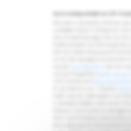
Op de eventingwedstrijd van LRV Overpe
We zitten in de laatste rechte lijn naa
Landelijke Ruiters in Minderhout. Wie 
was. De spanning stijgt. Ook voor de 
Straffe prestatie van Raf Steegmans 
Met een sterke dressuurproef werd de
en een dito springparcours brachten
stuurde
Coco Fleur Nc Z
naar een twe
met de thuisgefokte
Rambo Van De 
(LRV Zoersel) reed
Minos van de Bre
en zijn Optimus van ’t Wijwater
Optim
reden naar een vijfde plaats in de Pel
In de klasse Midden reed Lennert D
dressuur, cross-country en springpar
zilver na een foutloze cross-country 
brons ging naar de Finse amazone A