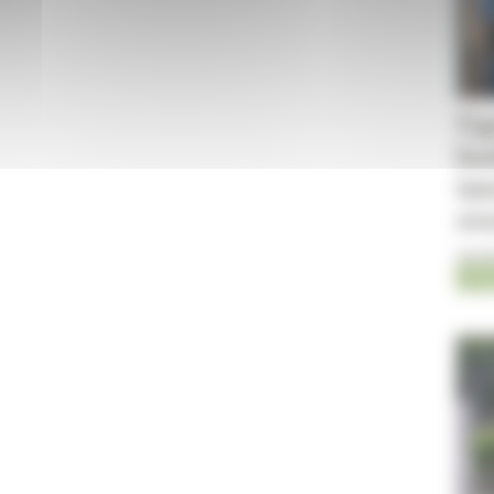
Ug
bo
in
ov
06-0
Jum