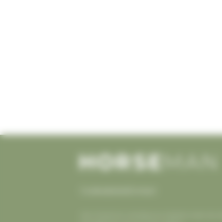
Cookiesbeleid
Contact
Voor Horseman is eerlijke journalistiek onder de c