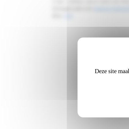
In de L-reeksen was er winst voor Fle
Koningshooikt) met
Relatine Hedonis
Bron:
LRV
Deze site maak