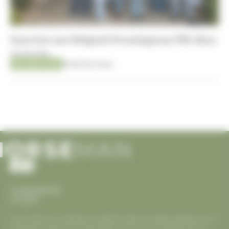
Interview met Belgisch Eventingteam WK Aken
05-08-2026
AACHEN 2026
Kristof De Pauw
Cookiesbeleid
Contact
Voor Horseman is eerlijke journalistiek onder de collega websites enorm
belangrijk. Horseman verwijst telkens correct in zijn artikels naar de