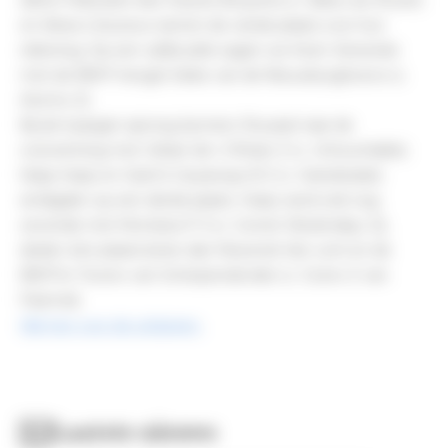
sBs'er Maloubet des Hautes Bruyeres (v. Balou du Rouet)
en Alexis Lheureux namen de vierde plaats voor hun
rekening. Op een vijfde plek zagen we Koen Vereecke
met de BWP hengst Siebe van de Nieuwburghoeve (v.
Atomic Z).
Bij de 6-jarigen sprong Aymeric Roussel naar de
overwinning met Urbain de L'Othain Z (v. Untouchable).
Katja Haep en Giant's Causeway B Z (v. Grandorado)
eindigden op een derde plaats. Haep werd ook nog
zevende met Montana P 3 (v. Cornet Obolensky). Zij
deden één plaats beter dan Maverick Van Lent en de
BWP'er Tcicero van Scherpendonder (v. Cicero Z van
Paemel).
Klik hier voor de uitslagen.
Laatste nieuws