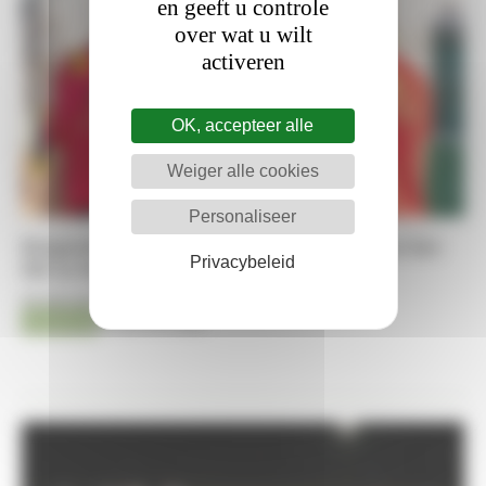
en geeft u controle
over wat u wilt
activeren
OK, accepteer alle
Weiger alle cookies
Personaliseer
Belgische eventingjeugd geselecteerd voor het
Privacybeleid
EK in Segersjö
05-08-2026
Eventing
Kristof De Pauw