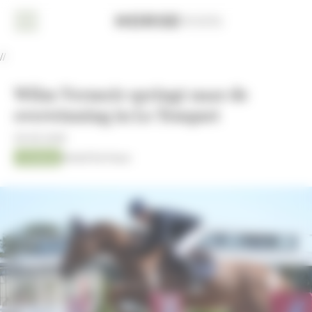
Cookies beheer paneel
Home
//
Nieuws
Wilm Vermeir springt naar de
Dressuur
overwinning in Le Touquet
Eventing
09-05-2025
Jumping
Kristof De Pauw
Jumping
AACHEN
2026
Fokkerij
Overige
sport