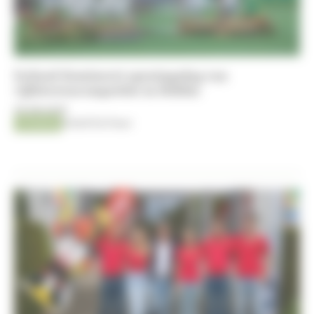
Ierland domineert openingsdag van
vijfsterrencompetitie in Dublin
05-08-2026
Jumping
Kristof De Pauw