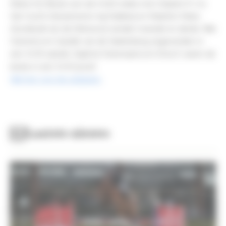
Eliane De Beule won de 1m20 reeks met Girlybet R. Ivo
Van Gucht (Sacramento Vg Stables) en Maarten Maes
(Sundsvall van de Elshoeve) werden tweede en derde. Niki
Geenens en Gazelle van de Vaelenberg zegevierden in
een 1m15 rubriek. Daphné Steenssens en Etna E waren de
beste in een 1m10 proef.
Klik hier voor de uitslagen.
Laatste nieuws