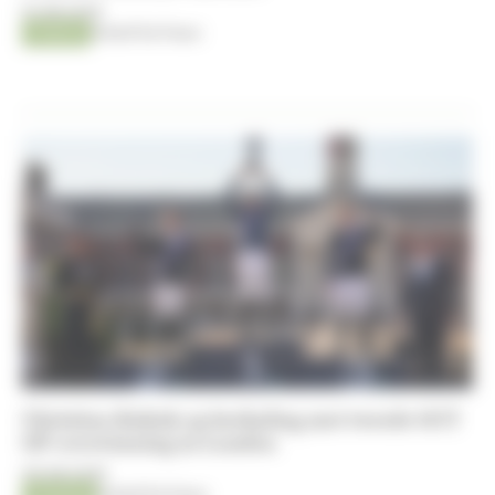
10-08-2026
Fokkerij
Kristof De Pauw
Christian Kukuk op herhaling met tweede GCT
GP-overwinning in Londen
09-08-2026
Jumping
Kristof De Pauw