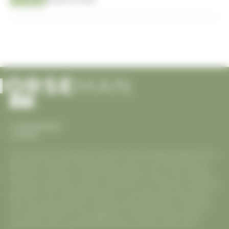
Cookiesbeleid
Contact
Voor Horseman is eerlijke journalistiek onder de collega websites enorm
belangrijk. Horseman verwijst telkens correct in zijn artikels naar de
juiste bron. Horseman verwacht hetzelfde dan ook van haar collega’s.
Indien een website een artikel of nieuws item van Horseman overneemt,
dan dient er een werkende hyperlink in vermeld te staan die verwijst
naar het oorspronkelijke en originele artikel op Horseman. Overname
van Horseman foto's is niet toegestaan. Indien deze regels worden
overtreden zullen er gerechtelijke stappen worden ondernomen.