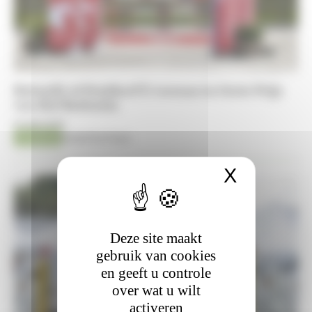
Balotelli vd Fruitkorf Z vooraan in Grote Prijs
van Hof Redentin
10-08-2026
Jumping
Kristof De Pauw
X
Cookies
Deze site maakt
gebruik van cookies
en geeft u controle
over wat u wilt
activeren