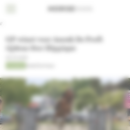
Cookies beheer paneel
Home
//
Nieuws
GP-winst voor Anouk De Proft
Dressuur
tijdens Ster Hippique
Eventing
30-07-2025
Jumping
Kristof De Pauw
Jumping
AACHEN
2026
Fokkerij
Overige
sport