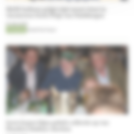
H&M Indiana grijpt nipt naast winst in
viersterren Grote Prijs van Oudsbergen
10-08-2026
Jumping
Kristof De Pauw
Ieren kopen bijna gehele collectie op van
Flanders Embryo Auction