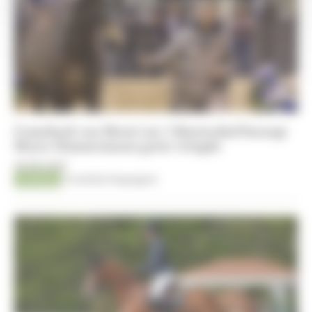
Comeback van Messi van ’t Ruytershof bezorgt
Meyer-Zimmermann grote vreugde
06-08-2026
Jumping
Timothée Pequegnot