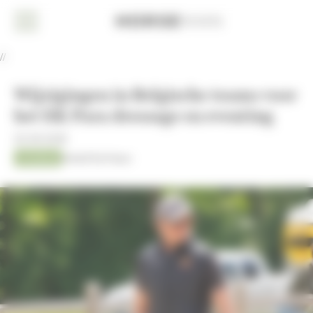
Cookies beheer paneel
Home
//
Nieuws
Wijzigingen in Belgische teams voor
Dressuur
het EK Para dressage en eventing
Eventing
02-09-2025
Jumping
Kristof De Pauw
Jumping
AACHEN
2026
Fokkerij
Overige
sport