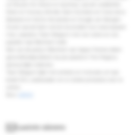
uit Wouter De Cleene en Quintera, Lara de Liedekerke-
Meier en Hooney d’Arville, Karin Donckers en Ceres de la
Brasserie en Senne Vervaecke en Google van Alsingen.
Zowel Lara als Karin nemen bovendien hun reservepaard
mee, waardoor Team Belgium met vier ruiters en zes
paarden naar Blenheim trekt.
Niet van de partij in Blenheim zijn Jasper Peeters (klein
gezondheidsprobleem bij zijn paard) en Tine Magnus
(persoonlijke redenen).
Team Belgium kijkt met ambitie en motivatie uit naar
beide EK’s, vastberaden om er sterke prestaties neer te
zetten.
Bron:
KBRSF
Laatste nieuws