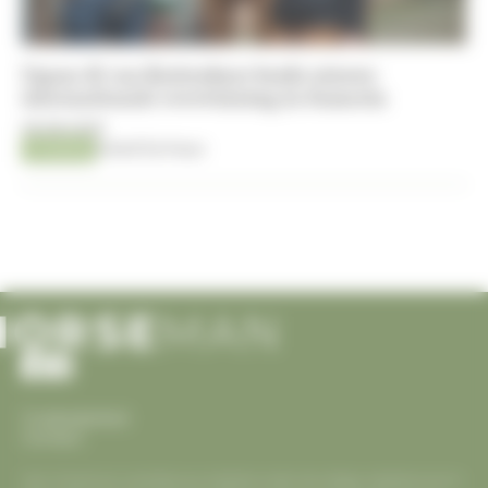
Ugano-K van Kattenheye boekt nieuwe
internationale overwinning in Samorin
06-08-2026
Jumping
Kristof De Pauw
Cookiesbeleid
Contact
Voor Horseman is eerlijke journalistiek onder de collega websites enorm