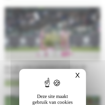
Kiss-Me vh Bovenhoekshof schrijft de GP-
kwalificatie in Oudsbergen op haar naam
X
Cookies
06-08-2026
Jumping
Kristof De Pauw
Deze site maakt
gebruik van cookies