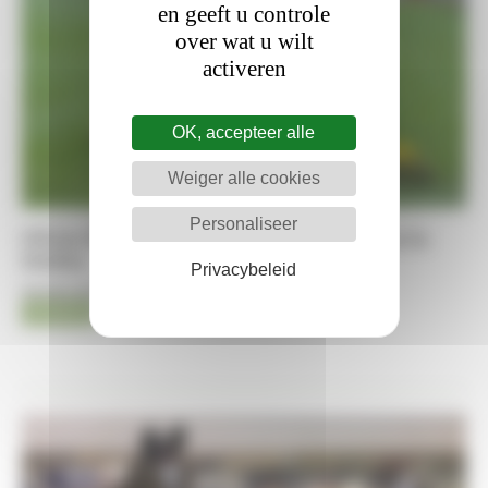
en geeft u controle
over wat u wilt
activeren
OK, accepteer alle
Weiger alle cookies
Personaliseer
Olivier Philippaerts net naast het podium in
Dublin
Privacybeleid
06-08-2026
Jumping
Kristof De Pauw