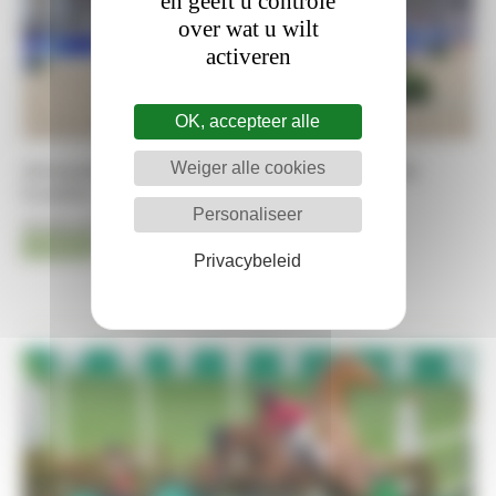
en geeft u controle
over wat u wilt
activeren
OK, accepteer alle
Weiger alle cookies
Jerenmias van het Hulstenhof zegeviert in
Londen
Personaliseer
09-08-2026
Jumping
Kristof De Pauw
Privacybeleid