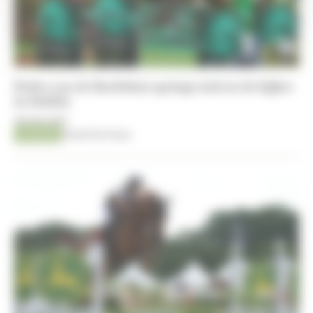
Pedro van de Barlebuis springt zich in de kijker
in Dublin
08-08-2026
Jumping
Kristof De Pauw