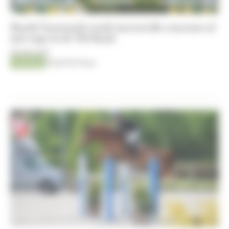
Marth Vanrusselt rondt succesvolle concours af
met zege in de YH-finale
08-08-2026
Jumping
Kristof De Pauw