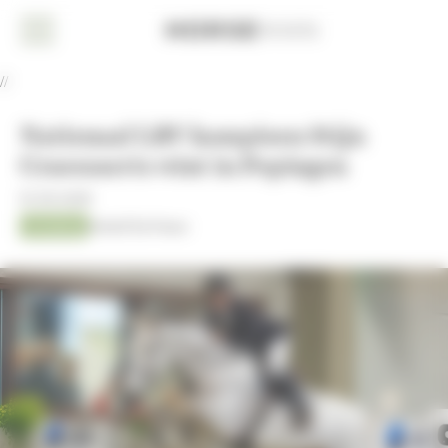
Cookies beheer paneel
Home
//
Nieuws
Nationaal LRV kampioen Stijn
Dressuur
Craessaerts wint in Pepingen
Eventing
10-09-2025
Jumping
Kristof De Pauw
Jumping
AACHEN
2026
Fokkerij
Overige
sport