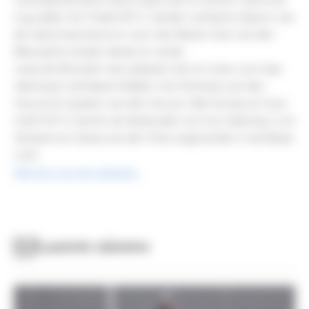
verschillende keren deze reeks wist te winnen, werd ook
nog vijfde met Tindra WP Z. Xander Lamberts (Opium van
de Caloomeerchen) en Leon Van Biesen (Sue van den
Blauwaert) werden derde en vierde.
Laura de Breucker nam plaatsen één en twee voor haar
rekening in de klasse Midden met Montana van den
Heuvel en Quebec van den Heuvel. Jelle Kumps en Sure
Gold VHP Z namen de derde plek voor hun rekening. Lore
Janssens en Sansa van den Dries zegevierden in de klasse
Licht.
Klik hier voor de uitslagen.
Laatste nieuws