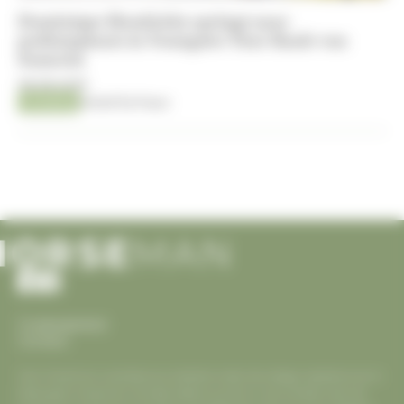
Dominique Hendrickx springt naar
podiumplaats in Youngster Tour-finale van
Samorin
08-08-2026
Jumping
Kristof De Pauw
Cookiesbeleid
Contact
Voor Horseman is eerlijke journalistiek onder de collega websites enorm
belangrijk. Horseman verwijst telkens correct in zijn artikels naar de