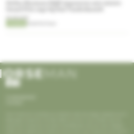
Stefan Heymans blijft imponeren met nieuwe
Grand Prix-zege bij Stal Vanderhasselt
05-08-2026
Jumping
Kristof De Pauw
Cookiesbeleid
Contact
Voor Horseman is eerlijke journalistiek onder de collega websites enorm
belangrijk. Horseman verwijst telkens correct in zijn artikels naar de
juiste bron. Horseman verwacht hetzelfde dan ook van haar collega’s.
Indien een website een artikel of nieuws item van Horseman overneemt,