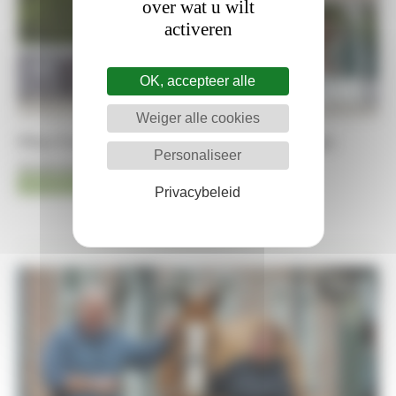
over wat u wilt
activeren
OK, accepteer alle
Weiger alle cookies
Pilar Cordón mist WK in Aken na blessure
Personaliseer
06-08-2026
AACHEN 2026
Matthieu Lenoir
Privacybeleid