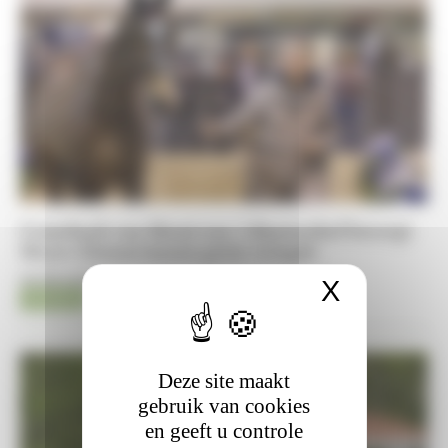
Comeback van Messi van ’t Ruytershof bezorgt
Meyer-Zimmermann grote vreugde
06-08-2026
X
Cookies
Jumping
Timothée Pequegnot
Deze site maakt
gebruik van cookies
en geeft u controle