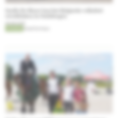
Gaelle De Meyer laat het Belgische volkslied
weerklinken in Oudsbergen
06-08-2026
Jumping
Kristof De Pauw