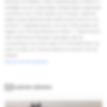
de beste met Brilliant. Cedric Vanleerberghe en Bloom D
eindigden op een vierde plaats. Vanderwegen zegevierde
eveneens in een 1m30 rubriek met Thossaro. Daarmee
deden zij één plek beter dan Axelle Druyts-Hens en Lexi
de Nuit Z. Cassandra Jarchoc won een 1m25 rubriek met
Agalou voor Thomas Mertens en Hilton v. 't Recht Eind Z.
Julie Holemans en Noortje-S sprongen naar de
overwinning in een 1m20 reeks. De 1m15 reeks kwam op
naam te staan van Thomas Mertens en Runner van het
Eelshof.
Klik hier voor de uitslagen.
Laatste nieuws