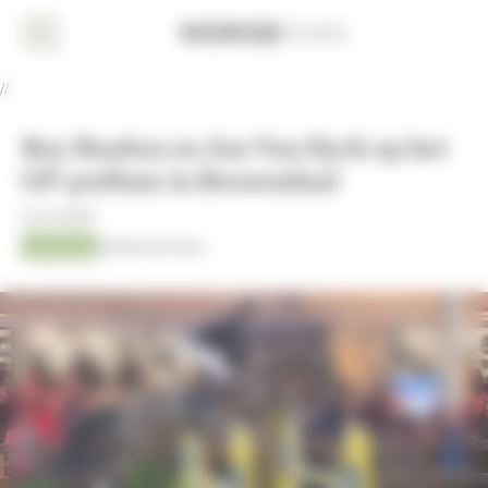
Cookies beheer paneel
Home
//
Nieuws
Roy Hanlon en Jan Van Dyck op het
Dressuur
GP-podium in Roosendaal
Eventing
04-11-2025
Jumping
Kristof De Pauw
Jumping
AACHEN
2026
Fokkerij
Overige
sport